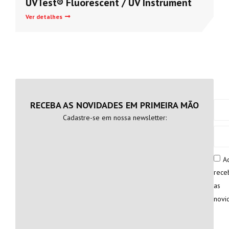
UVTest® Fluorescent / UV Instrument
Ver detalhes
V
RECEBA AS NOVIDADES EM PRIMEIRA MÃO
Cadastre-se em nossa newsletter:
A
rece
as
novi