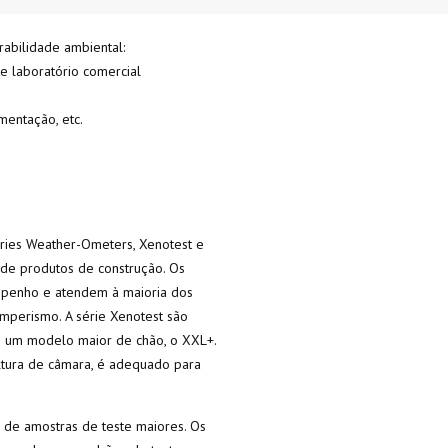
rabilidade ambiental:
de laboratório comercial
mentação, etc.
eries Weather-Ometers, Xenotest e
 de produtos de construção. Os
mpenho e atendem à maioria dos
mperismo. A série Xenotest são
e um modelo maior de chão, o XXL+.
ltura de câmara, é adequado para
s de amostras de teste maiores. Os