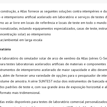
 construção, a Atlas fornece as seguintes soluções contra intempéries e du
 e intemperismo artificial acelerado em laboratório e serviços de testes 
smo ao ar livre em locais de referência e locais de teste em todo o mundo
rsonalizadas, incluindo equipamentos especializados, casas de teste, instru
concentração solar) ao intemperismo
lar/ambiental em larga escala
ratório
 laboratório do simulador solar de arco de xenônio da Atlas (séries Ci-S
ra testes laboratoriais acelerados artificiais de materiais e componentes
nstrumentos de intemperismo acelerado de maior capacidade e alto dese
s, além de fornecer uma variedade de opções para o pesquisador de inte
olume de amostra. A série SUNTEST inclui dois instrumentos de bancada 
os padrões de teste e, com sua grande área de exposição horizontal e a
ormato mais tridimensional.
las estão disponíveis para testes de laboratório comercial personalizado