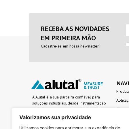
RECEBA AS NOVIDADES
EM PRIMEIRA MÃO
Cadastre-se em nossa newsletter:
NAVE
Produt
A Alutal é a sua parceira confiável para
Aplica
soluções industriais, desde instrumentação
até o intemperismo acelerado. Com 30
Blog
anos de mercado, hoje é referência em
Valorizamos sua privacidade
Evento
qualidade e confiabilidade. Conte com
Sobre a
nossa expertise para levar sua aplicação
Utilizamos cookies para aprimorar sua experiência de