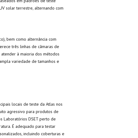
 baseados em padrões de teste
UV solar terrestre, alternando com
eco), bem como alternância com
erece três linhas de câmaras de
a atender à maioria dos métodos
a ampla variedade de tamanhos e
ipais locais de teste da Atlas nos
uito agressivo para produtos de
os Laboratórios DSET perto de
ratura. É adequado para testar
onalizados, incluindo coberturas e