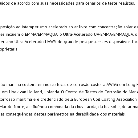
ruídos de acordo com suas necessidades para cenários de teste realistas.
xposição ao intemperismo acelerado ao ar livre com concentração solar es
s. Estes incluem o EMMA/EMMAQUA, o Ultra-Acelerado UA-EMMA/EMMAQUA,
erismo Ultra Acelerado UAWS de grau de pesquisa. Esses dispositivos for
prietária.
são marinha costeira em nosso local de corrosão costeira AWSG em Long K
e em Hoek van Holland, Holanda. O Centro de Testes de Corrosão do Mar 
corrosão marítima e é credenciado pela European Coil Coating Association
Mar do Norte, a influência combinada da chuva ácida, da luz solar, do ar ma
as consequências destes parâmetros na durabilidade dos materiais.