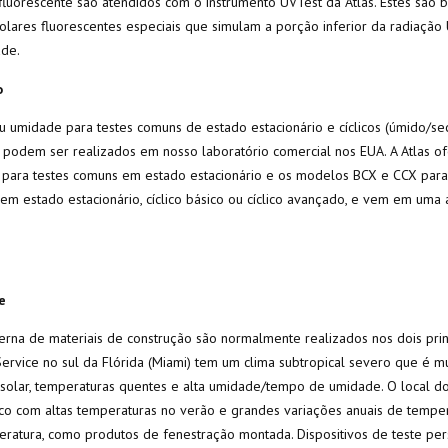
luorescente são atendidos com o instrumento UVTest da Atlas. Estes são
solares fluorescentes especiais que simulam a porção inferior da radiação 
de.
o
ou umidade para testes comuns de estado estacionário e cíclicos (úmido/s
 podem ser realizados em nosso laboratório comercial nos EUA. A Atlas of
ca para testes comuns em estado estacionário e os modelos BCX e CCX par
o em estado estacionário, cíclico básico ou cíclico avançado, e vem em um
e
erna de materiais de construção são normalmente realizados nos dois princ
Service no sul da Flórida (Miami) tem um clima subtropical severo que é m
 solar, temperaturas quentes e alta umidade/tempo de umidade. O local d
tico com altas temperaturas no verão e grandes variações anuais de tempe
eratura, como produtos de fenestração montada. Dispositivos de teste pers