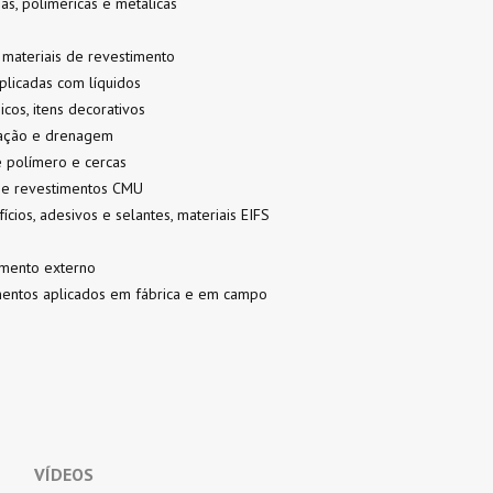
as, poliméricas e metálicas
s materiais de revestimento
aplicadas com líquidos
icos, itens decorativos
gação e drenagem
 polímero e cercas
s e revestimentos CMU
cios, adesivos e selantes, materiais EIFS
amento externo
mentos aplicados em fábrica e em campo
VÍDEOS