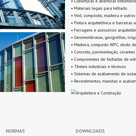
• Coberturas e aberturas betuminos
• Materiais legais para telhado
• Vinil, compósito, madeira e outro
• Pintura arquitetônica e barreiras 
• Ferragens e acessórios arquitetôn
• Geomembranas, geogrelhas, irri
• Madeira, composto WPC, decks de
• Concreto, pavimentação, corante
• Componentes de fachadas de edifí
• Têxteis industriais e técnicos
• Sistemas de acabamento de isol
• Revestimentos, manchas e acaba
NORMAS
DOWNLOADS