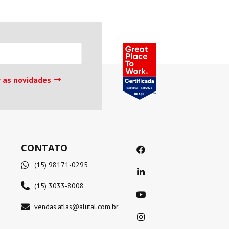
 as novidades
CONTATO
(15) 98171-0295
(15) 3033-8008
vendas.atlas@alutal.com.br