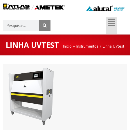
LINHA UVTEST
Início
»
Instrumentos
»
Linha UVtest